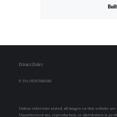
Privacy Policy
P. IVA 05197680282
Unless otherwise stated, all images on this website ar
Unauthorized use, reproduction, or distribution is pro