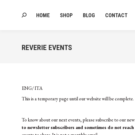
HOME
SHOP
BLOG
CONTACT
Search:
HOME
SHOP
BLOG
CONTACT
Search:
REVERIE EVENTS
ENG/ ITA
This is a temporary page until our website will be complete.
To know about our next events, please subscribe to our new
to newsletter subscribers and sometimes do not reach 
events to share. It is not a monthly email.