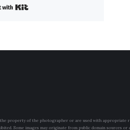
Built with Kit
e the property of the photographer or are used with appropriate r
hibited. Some images may originate from public domain sources or 