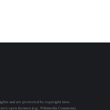
ights and are protected by copyright laws.
carry open licenses (e.g., Wikimedia Commons).