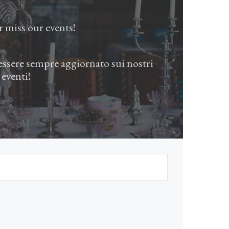
 miss our events!
r essere sempre aggiornato sui nostri
eventi!